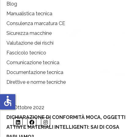
Blog
Manualistica tecnica
Consulenza marcatura CE
Sicurezza macchine
Valutazione dei rischi
Fascicolo tecnico
Comunicazione tecnica
Documentazione tecnica
Direttive e norme tecniche
accessible
06 Ottobre 2022
DICHIARAZIONE DI CONFORMITÀ MOCA, OGGETTI
ATTIVI E MATERIALI INTELLIGENTI: SAI DI COSA
PARLIAMO?