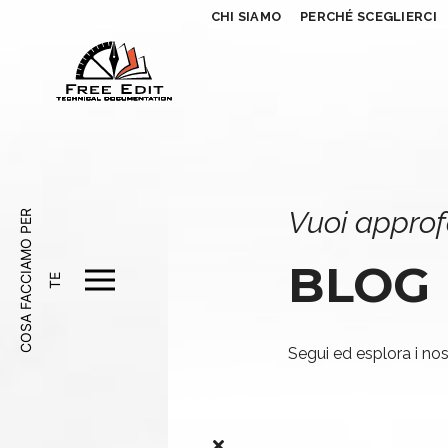
CHI SIAMO
PERCHÉ SCEGLIERCI
Vuoi approf
C
O
S
A
F
A
C
A
M
O
P
E
R
T
BLOG
C
I
E
Segui ed esplora i nost