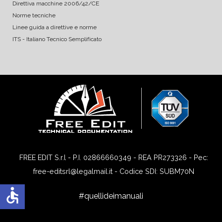
Direttiva macchine 2006/42/CE
Norme tecniche
Linee guida a direttive e norme
ITS - Italiano Tecnico Semplificato
FREE EDIT S.r.l - P.I. 02866660349 - REA PR273326 - Pec:
free-editsrl@legalmail.it - Codice SDI: SUBM70N
accessible
#quellideimanuali