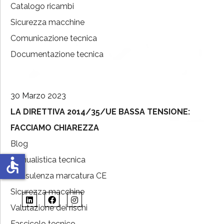
Catalogo ricambi
Sicurezza macchine
Comunicazione tecnica
Documentazione tecnica
30 Marzo 2023
LA DIRETTIVA 2014/35/UE BASSA TENSIONE:
FACCIAMO CHIAREZZA
Blog
Manualistica tecnica
accessible
Consulenza marcatura CE
Sicurezza macchine
Valutazione dei rischi
Fascicolo tecnico