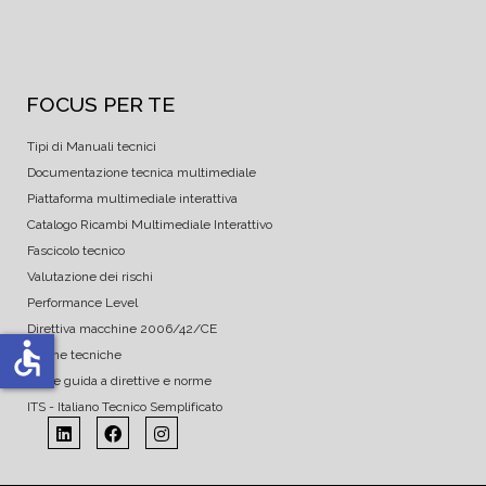
FOCUS PER TE
Tipi di Manuali tecnici
Documentazione tecnica multimediale
Piattaforma multimediale interattiva
Catalogo Ricambi Multimediale Interattivo
Fascicolo tecnico
Valutazione dei rischi
Performance Level
Direttiva macchine 2006/42/CE
accessible
Norme tecniche
Linee guida a direttive e norme
ITS - Italiano Tecnico Semplificato