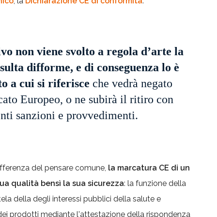
nico
, la
Dichiarazione CE di conformità
:
tivo non viene svolto a regola d’arte la
ulta difforme, e di conseguenza lo è
o a cui si riferisce
che vedrà negato
ato Europeo, o ne subirà il ritiro con
nti sanzioni e provvedimenti.
fferenza del pensare comune,
la marcatura CE di un
ua qualità bensì la sua sicurezza
: la funzione della
ela della degli interessi pubblici della salute e
i dei prodotti mediante l'attestazione della rispondenza