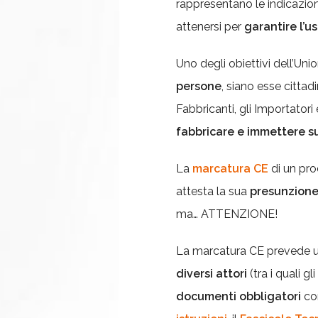
rappresentano le indicazio
attenersi per
garantire l’u
Uno degli obiettivi dell’Uni
persone
, siano esse cittad
Fabbricanti, gli Importatori 
fabbricare e immettere sul
La
marcatura CE
di un pro
attesta la sua
presunzione
ma… ATTENZIONE!
La marcatura CE prevede 
diversi attori
(tra i quali g
documenti obbligatori
co