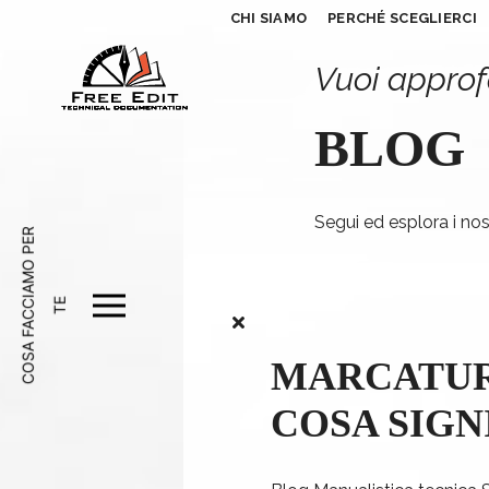
CHI SIAMO
PERCHÉ SCEGLIERCI
Vuoi approf
BLOG
Segui ed esplora i nost
C
O
S
A
F
A
C
A
M
O
P
E
R
T
C
I
E
MARCATUR
COSA SIGN