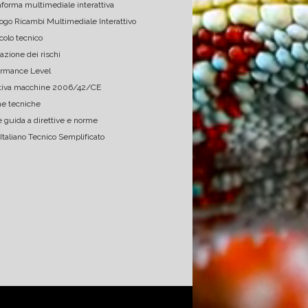
aforma multimediale interattiva
ogo Ricambi Multimediale Interattivo
ghi
Matteo Pulli Gea SRL
colo tecnico
mpetenti
Conosco personalmente Ermes e 
Azi
azione dei rischi
mi sono affidato a lui in diverse 
pro
ormance Level
occasioni, oltre ad avere un 
ttiva macchine 2006/42/CE
ufficio efficente e preparato, 
Ermes risolve problemi 
e tecniche
conoscendo molto bene la 
 guida a direttive e norme
normativa e le relative leggi.

 Italiano Tecnico Semplificato
MP

Gea srl