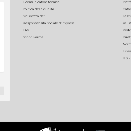
Il comunicatore tecnico
Piatt
Politica della qualità
Catal
Flavio Baldin
marco man
Sicurezza dati
Fasci
ottimo servizio per tutto quanto 
Professionali e co
Responsabilità Sociale d'Impresa
Valut
richiesto
FAQ
Perf
Scopri Parma
Dire
Norm
Linee
ITS -