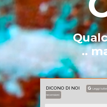
Qualc
.. m
DICONO DI NOI
Leggi tutte
recensioni