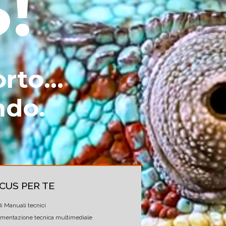
!
rto...
ndo.
CUS PER TE
di Manuali tecnici
mentazione tecnica multimediale