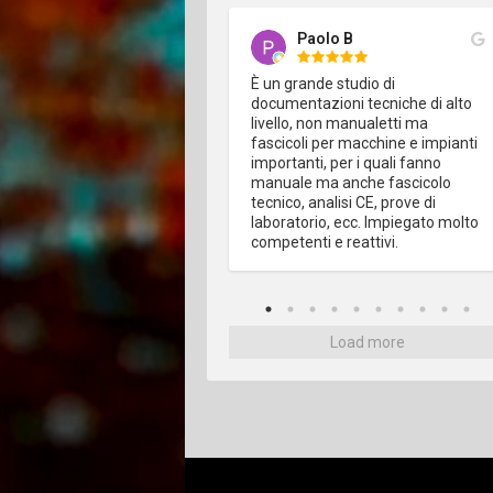
Andrea Scanarini
Paolo B
o bisogno di Free Edit in 
È un grande studio di 
una occasione, e su diversi 
documentazioni tecniche di alto 
(redazione documentale, 
livello, non manualetti ma 
 rischi) e in ogni occasione 
fascicoli per macchine e impianti 
 dimostrati all'altezza della 
importanti, per i quali fanno 
one e delle aspettative. 
manuale ma anche fascicolo 
ale competente, 
tecnico, analisi CE, prove di 
ato e sempre sorridente 
laboratorio, ecc. Impiegato molto 
n è cosa da poco). 
competenti e reattivi.
iatissimo!
Load more