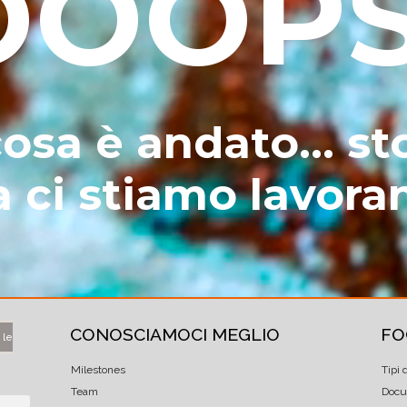
OOOPS
osa è andato... sto
a ci stiamo lavora
CONOSCIAMOCI MEGLIO
FO
 le
Milestones
Tipi 
Team
Docu