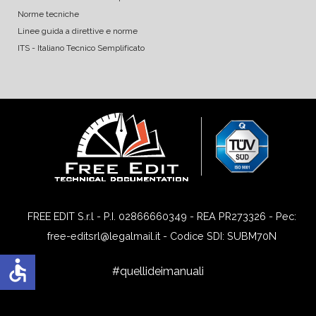
Norme tecniche
Linee guida a direttive e norme
ITS - Italiano Tecnico Semplificato
FREE EDIT S.r.l - P.I. 02866660349 - REA PR273326 - Pec:
free-editsrl@legalmail.it - Codice SDI: SUBM70N
accessible
#quellideimanuali