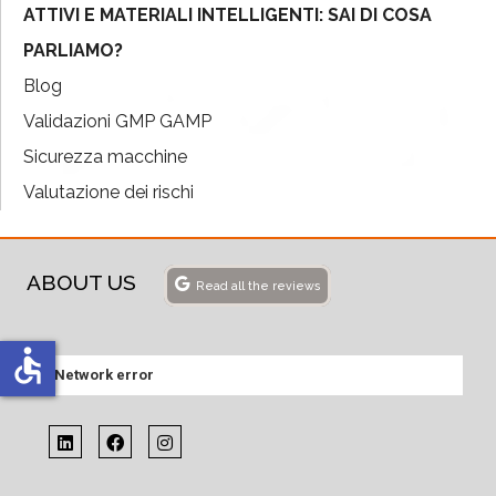
ATTIVI E MATERIALI INTELLIGENTI: SAI DI COSA
PARLIAMO?
Blog
Validazioni GMP GAMP
Sicurezza macchine
Valutazione dei rischi
ABOUT US
Read all the reviews
accessible
Network error