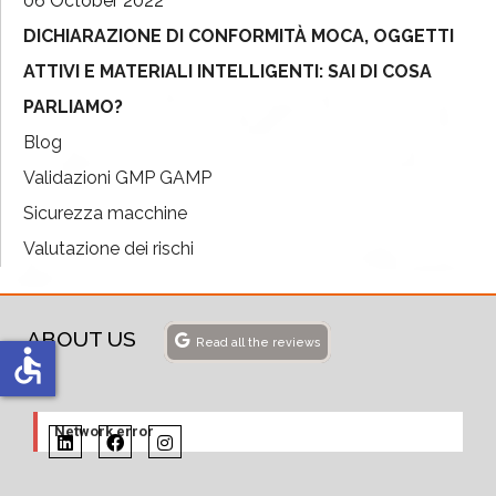
06 October 2022
DICHIARAZIONE DI CONFORMITÀ MOCA, OGGETTI
ATTIVI E MATERIALI INTELLIGENTI: SAI DI COSA
PARLIAMO?
Blog
Validazioni GMP GAMP
Sicurezza macchine
Valutazione dei rischi
ABOUT US
Read all the reviews
accessible
Network error