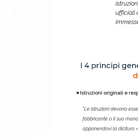
istruzio
ufficial
immessa
I 4 principi gen
d
◾
Istruzioni originali e re
"Le istruzioni devono esse
fabbricante o il suo manda
apponendovi la dicitura «I