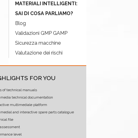
MATERIALI INTELLIGENTI:
SAI DI COSA PARLIAMO?
Blog
Validazioni GMP GAMP
Sicurezza macchine
Valutazione dei rischi
GHLIGHTS FOR YOU
s of technical manuals
imedia technical documentation
active multimediale platform
medial and interactive spare parts catalogue
ical file
 assessment
ormance level