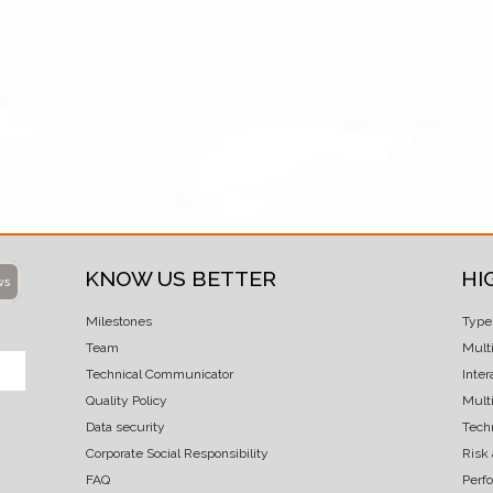
KNOW US BETTER
HI
ws
Milestones
Type
Team
Mult
Technical Communicator
Inter
Quality Policy
Multi
Data security
Techn
Corporate Social Responsibility
Risk
FAQ
Perf