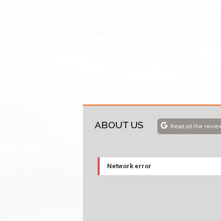
ABOUT US
Read all the revie
Network error