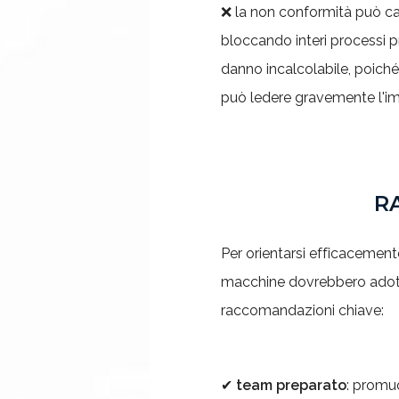
❌ la non conformità può c
bloccando interi processi pro
danno incalcolabile, poiché
può ledere gravemente l'im
R
Per orientarsi efficacement
macchine dovrebbero adott
raccomandazioni chiave:
✔
team preparato
: promu