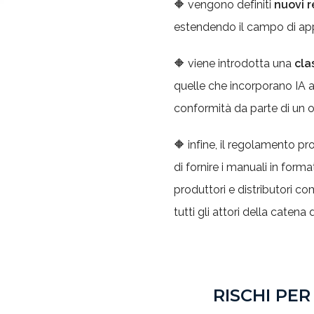
🔶 vengono definiti
nuovi r
estendendo il campo di app
🔶 viene introdotta una
cla
quelle che incorporano IA 
conformità da parte di un o
🔶 infine, il regolamento 
di fornire i manuali in form
produttori e distributori co
tutti gli attori della catena d
RISCHI PER