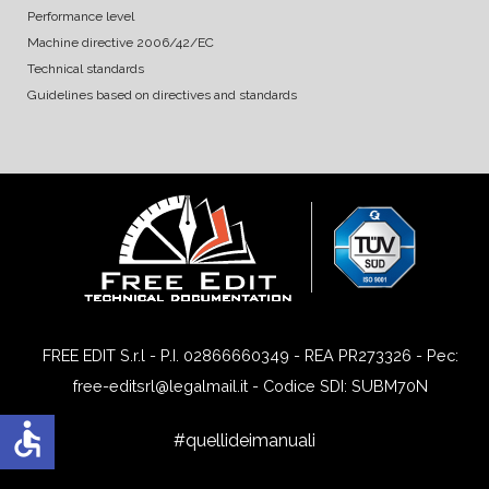
Performance level
Machine directive 2006/42/EC
Technical standards
Guidelines based on directives and standards
FREE EDIT S.r.l - P.I. 02866660349 - REA PR273326 - Pec:
free-editsrl@legalmail.it - Codice SDI: SUBM70N
accessible
#quellideimanuali