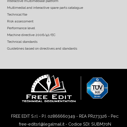
Interactive multimediale platform
Multimedial and interactive spare parts catalogue
Technical file
Risk assessment
Performance level
Machine directive 2006/42/EC
Technical standards
Guidelines based on directives and standards
FREE EDIT S.r.l - P.I. 02866660349 - REA PR273326 - Pec:
free-editsrl@legalmail.it - Codice SDI: SUBM70N