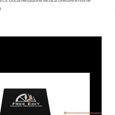
a CE
Documentazione tecnica
Direttive e norme
e